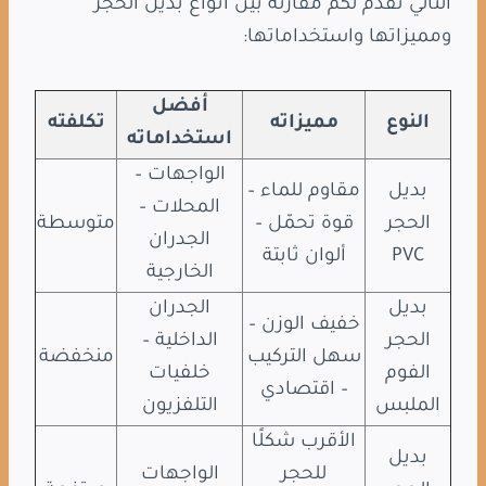
التالي نقدم لكم مقارنة بين انواع بديل الحجر
ومميزاتها واستخداماتها:
أفضل
النوع
مميزاته
تكلفته
استخداماته
الواجهات –
بديل
مقاوم للماء –
المحلات –
الحجر
قوة تحمّل –
متوسطة
الجدران
PVC
ألوان ثابتة
الخارجية
بديل
الجدران
خفيف الوزن –
الحجر
الداخلية –
سهل التركيب
منخفضة
الفوم
خلفيات
– اقتصادي
الملبس
التلفزيون
الأقرب شكلًا
بديل
للحجر
الواجهات