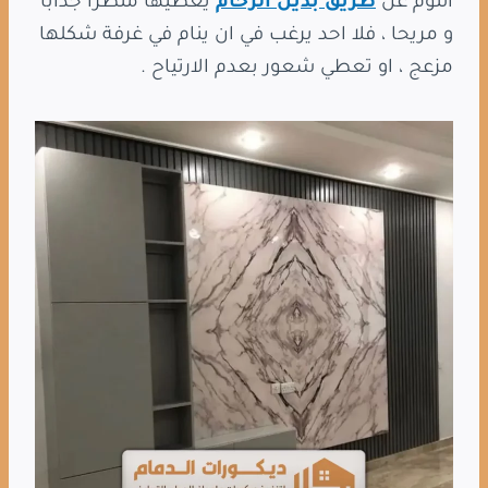
النوم عن
طريق بديل الرخام
يعطيها منظرا جذابا
و مريحا ، فلا احد يرغب في ان ينام في غرفة شكلها
مزعج ، او تعطي شعور بعدم الارتياح .