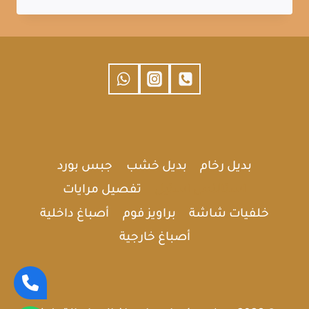
ديكورات
أستيل
في
الشرقية
0532806449
تركيب
ديكورات
استيل
بالقطيف
الدمام
بديل رخام
بديل خشب
جبس بورد
الخبر
استالنس استيل
تفصيل مرايات
خلفيات شاشة
براويز فوم
أصباغ داخلية
أصباغ خارجية