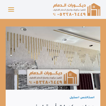
لتجاوز
لى
لمحتوى
استالنس استيل