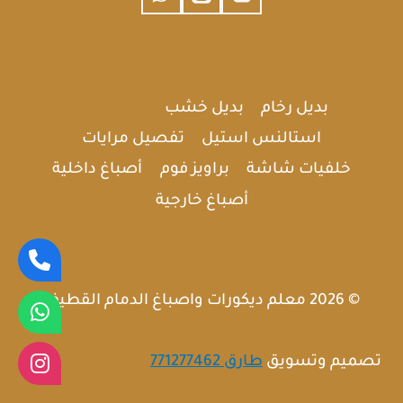
بديل رخام
بديل خشب
جبس بورد
استالنس استيل
تفصيل مرايات
خلفيات شاشة
براويز فوم
أصباغ داخلية
أصباغ خارجية
© 2026 معلم ديكورات واصباغ الدمام القطيف
تصميم وتسويق
طارق 771277462