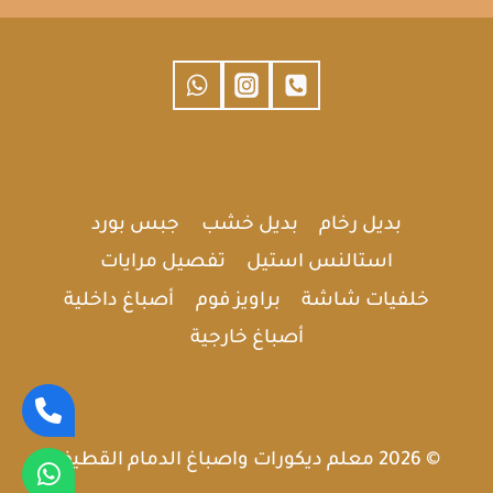
الخبر
القطيف
0532806449
تركيب
قواطع
خشبية
بالشرقية
بديل رخام
بديل خشب
جبس بورد
استالنس استيل
تفصيل مرايات
خلفيات شاشة
براويز فوم
أصباغ داخلية
أصباغ خارجية
© 2026 معلم ديكورات واصباغ الدمام القطيف