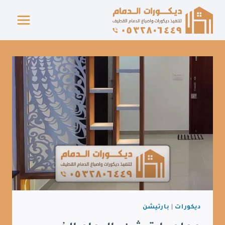
لتجاوز
لى
لمحتوى
ديكورات
|
بارتيشن