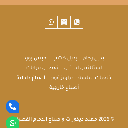
الخبر
القطيف
0532806449
تركيب
قواطع
خشبية
بالشرقية
بديل رخام
بديل خشب
جبس بورد
استالنس استيل
تفصيل مرايات
خلفيات شاشة
براويز فوم
أصباغ داخلية
أصباغ خارجية
© 2026 معلم ديكورات واصباغ الدمام القطيف