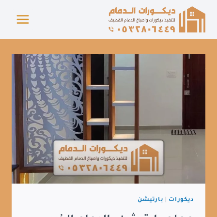
لتجاوز
لى
لمحتوى
ديكورات
|
بارتيشن